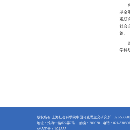
基金
观研
社会
篇。
学科
版权所有 上海社会科学院中国马克思主义研究所
021-53060
地址：淮海中路622弄7号
邮编：200020
电话：021-530606
总访问量：
1
0
4
3
3
3