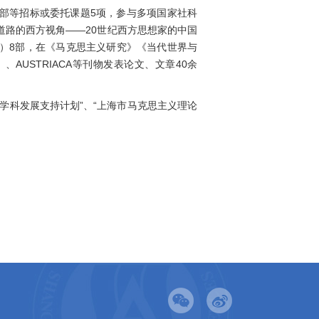
部等招标或委托课题
5
项，参与多项国家社科
道路的西方视角
——20
世纪西方思想家的中国
）
8
部，在《马克思主义研究》《当代世界与
》、
AUSTRIACA
等刊物发表论文、文章
40
余
学科发展支持计划”、
“
上海市马克思主义理论