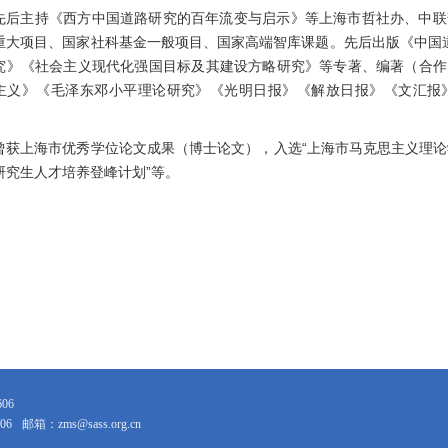
先后主持《西方中国道路研究的百年流变与启示》等上海市哲社办、中联
重大项目、国家社科基金一般项目、国家高端智库课题。先后出版《中国
究》《社会主义现代化强国目标及其建设方略研究》等专著、编著（合作
主义》《毛泽东邓小平理论研究》《光明日报》《解放日报》《文汇报
曾获上海市优秀学位论文成果（博士论文），入选“上海市马克思主义理论
研究生人才培养登峰计划
”
等。
606
06
邮箱：zms@sass.org.cn