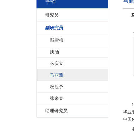
马丽
学者
研究员
副研究员
戴雪梅
姚涵
来庆立
马丽雅
杨起予
张来春
1
助理研究员
毕业
中国